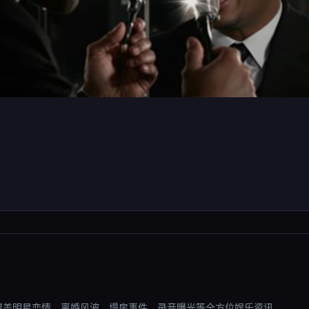
，覆盖明星恋情、离婚风波、塌房事件、录音曝光等全方位娱乐资讯。