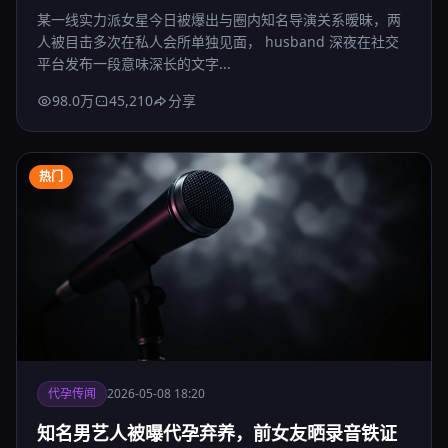
某一线实力派女星今日被爆出与圈内知名导演关系暧昧，两
人被目击多次在私人会所单独见面， husband 深夜在社交
平台发布一段意味深长的文字...
98.0万
45,210
分享
热门
代孕传闻
2026-05-08 18:20
知名男艺人被曝代孕弃养，前女友晒录音铁证