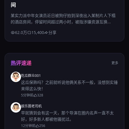
间
某实力派中年女演员近日被狗仔拍到深夜出入某制片人下榻
的酒店房间，停留时间超过两小时，被指涉嫌资源互换...
62.0万
15,400
分享
热评速递
更多
吃瓜群众001
这瓜保熟吗？之前就听说他俩关系不一般，没想到实锤
来得这么快！
5分钟前
328
娱乐圈老司机
早就猜到会有这一天，那个导演在圈内名声一直不太
好，好多新人都被他骚扰过。
12分钟前
256