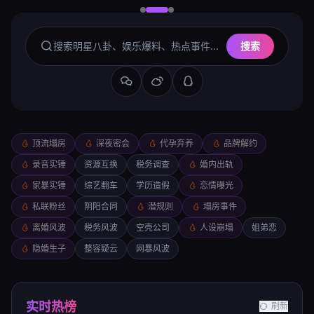
搜索
顶流塌房
深夜密会
代孕弃养
品牌解约
录音实锤
资源互换
税务调查
婚内出轨
家暴实锤
综艺翻车
学历造假
恋情曝光
私联粉丝
阴阳合同
潜规则
塌房事件
离婚风波
税务风波
空壳公司
人设崩塌
姐弟恋
隐婚生子
整容疑云
网暴风波
实时热榜
刷新