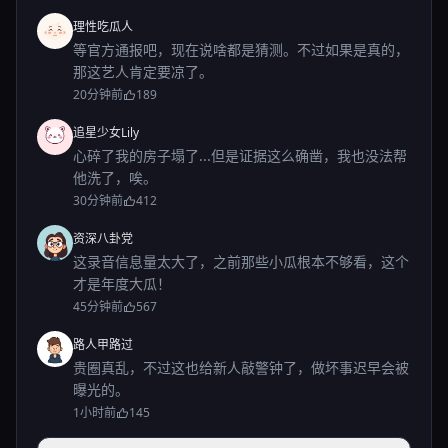
理性吃瓜人
等官方通报吧，现在说啥都是猜测。不过如果是真的，
那这艺人肯定要凉了。
20分钟前
189
追星少女Lily
心碎了我的房子塌了...但是证据这么确凿，我也没法帮
他洗了，唉。
30分钟前
412
资深八卦党
这录音信息量太大了，之前那些小瓜根本不够看，这个
才是年度大瓜！
45分钟前
567
路人甲路过
贵圈真乱，不过这也给新人敲警钟了，做坏事迟早会被
曝光的。
1小时前
145