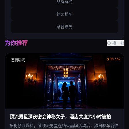
品牌解约
综艺翻车
录音曝光
为你推荐
换一批
98,562
恋情曝光
顶流男星深夜密会神秘女子，酒店共度六小时被拍
据狗仔队爆料，某顶流男星在结束品牌活动后，独自驱车前往