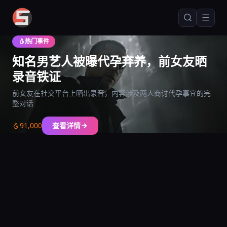
爆料网5191
热门事件
爆料网5191 - 全网热点爆料资讯平台，每日更新社会娱乐科技
知名男艺人被曝代孕弃养，前女友晒
录音铁证
前女友在社交平台上晒出录音，内容涉及两人商讨代孕事宜的完
整对话
91,000
查看详情