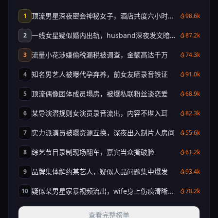
顶流男星深夜密会神秘女子，酒店共度六小时被
1
98.6k
拍
一线女星疑似婚内出轨，husband深夜发文暗指
2
87.2k
背叛
流量小花涉嫌偷税漏税被调查，金额高达千万
3
74.3k
知名男艺人被曝代孕弃养，前女友晒录音铁证
4
91.0k
顶流偶像团体成员塌房，被爆私联粉丝谈恋爱
5
68.9k
某导演潜规则女演员录音流出，内容不堪入耳
6
82.3k
实力派演员被曝资源互换，深夜出入制片人房间
7
55.6k
综艺节目录制现场翻车，嘉宾当众撕破脸
8
61.2k
品牌集体解约某艺人，疑似人品问题集中爆发
9
93.4k
疑似某男星家暴视频流出，wife身上伤痕清晰可
10
78.2k
见
查看完整榜单